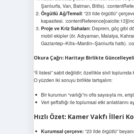
Şanlıurfa, Van, Batman, Bitlis). :contentRef
Örgütlü Ağ/Temsil
: “23 ilde örgütlü” çerçe
kapasitesi. :contentReference[oaicite:13]{i
Proje ve Kriz Sahaları
: Deprem, göç gibi dö
mobil ekipler (ör. Adıyaman, Malatya, Kahr
Gaziantep–Kilis–Mardin–Şanlıurfa hattı). :c
Okura Çağrı: Haritayı Birlikte Güncelleye
“İl listesi” sabit değildir; özellikle sivil toplumda
O yüzden iki soruyu birlikte tartışalım:
Bir kurumun “varlığı”nı ofis sayısıyla mı, er
Veri şeffaflığı ile toplumsal etki anlatıları
Hızlı Özet: Kamer Vakfı İlleri
Kurumsal çerçeve:
“23 ilde örgütlü” beyan