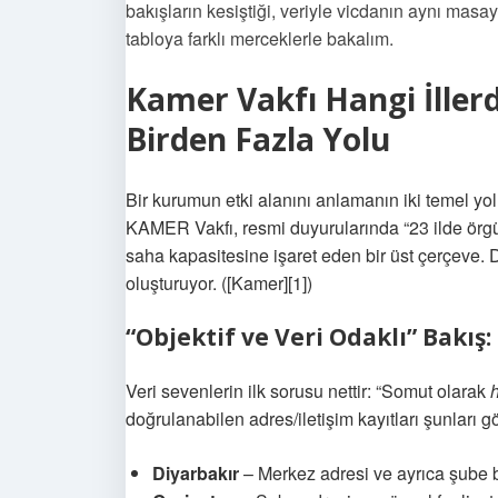
bakışların kesiştiği, veriyle vicdanın aynı masay
tabloya farklı merceklerle bakalım.
Kamer Vakfı Hangi İlle
Birden Fazla Yolu
Bir kurumun etki alanını anlamanın iki temel yo
KAMER Vakfı, resmi duyurularında “23 ilde örgüt
saha kapasitesine işaret eden bir üst çerçeve.
oluşturuyor. ([Kamer][1])
“Objektif ve Veri Odaklı” Bakış: 
Veri sevenlerin ilk sorusu nettir: “Somut olarak
doğrulanabilen adres/iletişim kayıtları şunları gö
Diyarbakır
– Merkez adresi ve ayrıca şube b