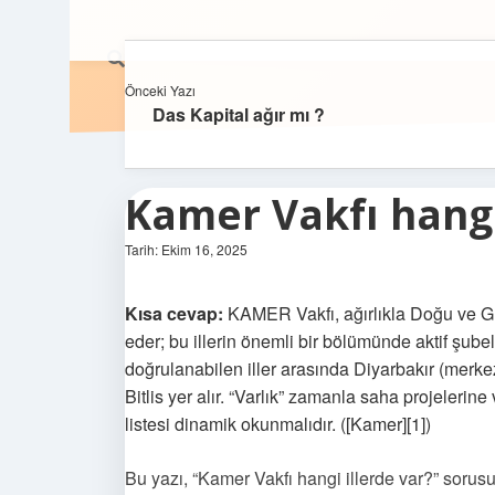
Önceki Yazı
Das Kapital ağır mı ?
Kamer Vakfı hangi 
Tarih: Ekim 16, 2025
Kısa cevap:
KAMER Vakfı, ağırlıkla Doğu ve Gü
eder; bu illerin önemli bir bölümünde aktif şube
doğrulanabilen iller arasında Diyarbakır (merk
Bitlis yer alır. “Varlık” zamanla saha projelerine
listesi dinamik okunmalıdır. ([Kamer][1])
Bu yazı, “Kamer Vakfı hangi illerde var?” sorusun