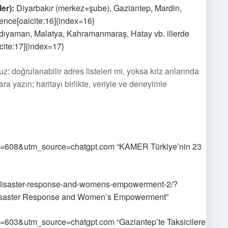
er):
Diyarbakır (merkez+şube), Gaziantep, Mardin,
rence[oaicite:16]{index=16}
yaman, Malatya, Kahramanmaraş, Hatay vb. illerde
cite:17]{index=17}
: doğrulanabilir adres listeleri mi, yoksa kriz anlarında
 yazın; haritayı birlikte, veriyle ve deneyimle
hp?id=608&utm_source=chatgpt.com “KAMER Türkiye’nin 23
-in-disaster-response-and-womens-empowerment-2/?
isaster Response and Women’s Empowerment”
?id=603&utm_source=chatgpt.com “Gaziantep’te Taksicilere