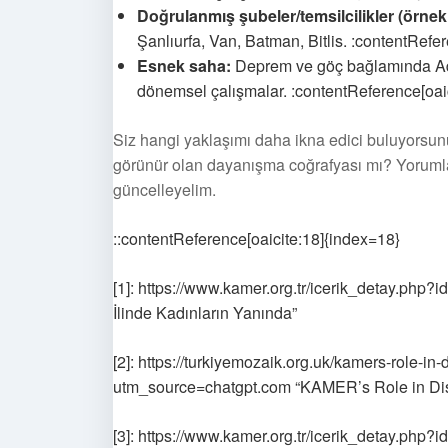
Doğrulanmış şubeler/temsilcilikler (örnekl
Şanlıurfa, Van, Batman, Bitlis. :contentRefe
Esnek saha:
Deprem ve göç bağlamında Adı
dönemsel çalışmalar. :contentReference[oai
Siz hangi yaklaşımı daha ikna edici buluyorsunuz
görünür olan dayanışma coğrafyası mı? Yorumlara
güncelleyelim.
::contentReference[oaicite:18]{index=18}
[1]: https://www.kamer.org.tr/icerik_detay.p
İlinde Kadınların Yanında”
[2]: https://turkiyemozaik.org.uk/kamers-role
utm_source=chatgpt.com “KAMER’s Role in D
[3]: https://www.kamer.org.tr/icerik_detay.php