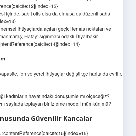
erence[oaicite:12]{index=12}
vesi içinde, sabit ofis olsa da olmasa da düzenli saha
ndex=13}
nemsel ihtiyaçlarda açılan geçici temas noktaları ve
amanmaraş, Hatay; sığınmacı odaklı Diyarbakır–
ontentReference[oaicite:14]{index=14}
lim
 kapasite, fon ve yerel ihtiyaçlar değiştikçe harita da evrilir.
iştiği kadınların hayatındaki dönüşümle mi ölçeceğiz?
nı aynı sayfada toplayan bir izleme modeli mümkün mü?
 Konusunda Güvenilir Kancalar
ı. :contentReference[oaicite:15]{index=15}