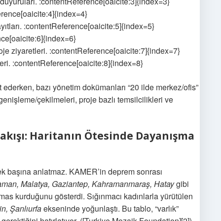
duyuruları. :contentReference[oaicite:3]{index=3}
erence[oaicite:4]{index=4}
yıtları. :contentReference[oaicite:5]{index=5}
ce[oaicite:6]{index=6}
oje ziyaretleri. :contentReference[oaicite:7]{index=7}
eri. :contentReference[oaicite:8]{index=8}
et ederken, bazı yönetim dokümanları “20 ilde merkez/ofis”
nişleme/çekilmeleri, proje bazlı temsilcilikleri ve
Bakışı: Haritanın Ötesinde Dayanışma
ni tek başına anlatmaz. KAMER’in deprem sonrası
aman, Malatya, Gaziantep, Kahramanmaraş, Hatay
gibi
emas kurduğunu gösterdi. Sığınmacı kadınlarla yürütülen
in, Şanlıurfa
ekseninde yoğunlaştı. Bu tablo, “varlık”
erektiğini hatırlatıyor. ([Turkiye Mozaik Foundation][2])