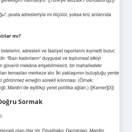
u”, posta adresleriyle mi ölçülür, yoksa kriz anlarında
tılar mı?
listelerini, adresleri ve faaliyet raporlarını kıymetli bulur;
mdir. “Bazı kadınların” duygusal ve toplumsal etkiyi
ın güvenli mekâna erişebilmesini, bir mahalledeki
rulan temasları merkeze alır. İki yaklaşımın buluştuğu yerde
i görünmez emeğin sürekli kılınması.
(Örnek:
iği; Mardin’de eşitlikçi yerel politika ağları.) ([Kamer][3])
 Doğru Sormak
i:
soneli olan iller (ör. Diyarbakır, Gaziantep, Mardin,