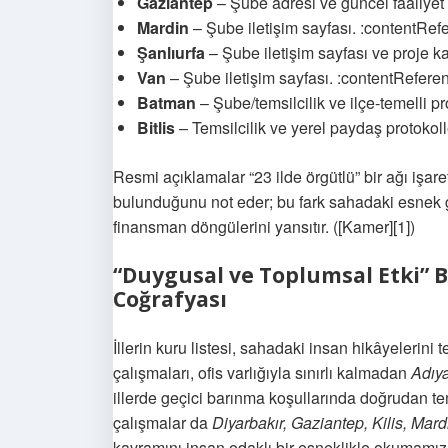
Gaziantep
– Şube adresi ve güncel faaliyet 
Mardin
– Şube iletişim sayfası. :contentRef
Şanlıurfa
– Şube iletişim sayfası ve proje ka
Van
– Şube iletişim sayfası. :contentReferen
Batman
– Şube/temsilcilik ve ilçe-temelli pr
Bitlis
– Temsilcilik ve yerel paydaş protokoll
Resmi açıklamalar “23 ilde örgütlü” bir ağı işar
bulunduğunu not eder; bu fark sahadaki esnek ge
finansman döngülerini yansıtır. ([Kamer][1])
“Duygusal ve Toplumsal Etki” 
Coğrafyası
İllerin kuru listesi, sahadaki insan hikâyeleri
çalışmaları, ofis varlığıyla sınırlı kalmadan
Adıy
illerde geçici barınma koşullarında doğrudan t
çalışmalar da
Diyarbakır, Gaziantep, Kilis, Mard
kavramını insan odaklı bir esneklikle okumamız g