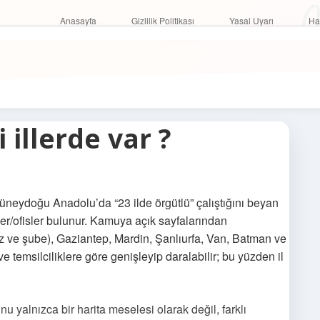
O
Anasayfa
Gizlilik Politikası
Yasal Uyarı
Anasayfa
Gizlilik Politikası
Yasal Uyarı
Ha
illerde var ?
neydoğu Anadolu’da “23 ilde örgütlü” çalıştığını beyan
ler/ofisler bulunur. Kamuya açık sayfalarından
ez ve şube), Gaziantep, Mardin, Şanlıurfa, Van, Batman ve
 ve temsilciliklere göre genişleyip daralabilir; bu yüzden il
u yalnızca bir harita meselesi olarak değil, farklı