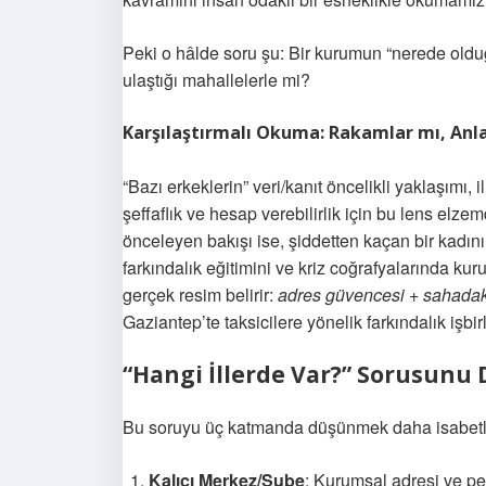
Peki o hâlde soru şu: Bir kurumun “nerede olduğ
ulaştığı mahallelerle mi?
Karşılaştırmalı Okuma: Rakamlar mı, Anla
“Bazı erkeklerin” veri/kanıt öncelikli yaklaşımı, il 
şeffaflık ve hesap verebilirlik için bu lens elze
önceleyen bakışı ise, şiddetten kaçan bir kadın
farkındalık eğitimini ve kriz coğrafyalarında ku
gerçek resim belirir:
adres güvencesi + sahadak
Gaziantep’te taksicilere yönelik farkındalık işbirl
“Hangi İllerde Var?” Sorusunu
Bu soruyu üç katmanda düşünmek daha isabetl
Kalıcı Merkez/Şube
: Kurumsal adresi ve per