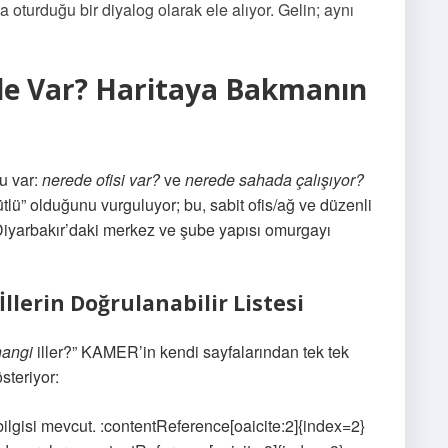
a oturduğu bir diyalog olarak ele alıyor. Gelin; aynı
rde Var? Haritaya Bakmanın
lu var:
nerede ofisi var?
ve
nerede sahada çalışıyor?
lü” olduğunu vurguluyor; bu, sabit ofis/ağ ve düzenli
 Diyarbakır’daki merkez ve şube yapısı omurgayı
İllerin Doğrulanabilir Listesi
hangi
iller?” KAMER’in kendi sayfalarından tek tek
steriyor:
ilgisi mevcut. :contentReference[oaicite:2]{index=2}