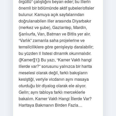
örgütlü” çalıştığını beyan eder; bu illerin
önemli bir bölümünde aktif şubeler/ofisler
bulunur. Kamuya açık sayfalarından
doğrulanabilen iller arasında Diyarbakır
(merkez ve şube), Gaziantep, Mardin,
Şanlıurfa, Van, Batman ve Bitlis yer alır.
“Varlık” zamanla saha projelerine ve
temsilciliklere göre genişleyip daralabilir;
bu yüzden il listesi dinamik okunmalıdır.
([Kamer][1]) Bu yazı, “Kamer Vakfı hangi
illerde var?” sorusunu yalnızca bir harita
meselesi olarak değil, farklı bakışların
kesiştiği, veriyle vicdanın aynı masaya
oturduğu bir diyalog olarak ele alıyor.
Gelin; aynı tabloya farklı merceklerle
bakalım. Kamer Vakfı Hangi İllerde Var?
Haritaya Bakmanın Birden Fazla…