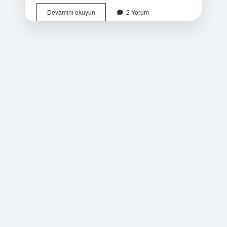
Kamer
Devamını okuyun
2 Yorum
Vakfı
hangi
illerde
var
?