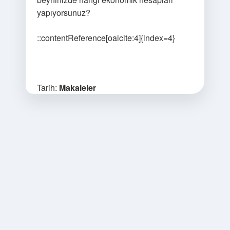
yapıyorsunuz?
::contentReference[oaicite:4]{index=4}
Tarih:
Makaleler