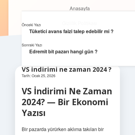
Anasayfa
Anasayfa
Oyunlu Bilgi Dünyası
menüyü
Gizlilik Politikası
aç
Gizlilik Politikası
Eğlenceyle öğrenmenin keyfini çıkar!
Önceki Yazı
Yasal Uyarı
Tüketici avans faizi talep edebilir mi ?
Yasal Uyarı
Hakkımızda
Sonraki Yazı
Edremit bit pazarı hangi gün ?
Hakkımızda
VS indirimi ne zaman 2024 ?
Tarih: Ocak 25, 2026
VS İndirimi Ne Zaman
2024? — Bir Ekonomi
Yazısı
Bir pazarda yürürken aklıma takılan bir