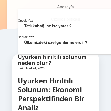
Anasayfa
Anasayfa
Oyunlu Bilgi Dünyası
menüyü
Gizlilik Politikası
aç
Gizlilik Politikası
Eğlenceyle öğrenmenin keyfini çıkar!
Önceki Yazı
Yasal Uyarı
Tatlı kabağı ne işe yarar ?
Yasal Uyarı
Hakkımızda
Sonraki Yazı
Ülkemizdeki özel günler nelerdir ?
Hakkımızda
Uyurken hırıltılı solunum
neden olur ?
Tarih: Mart 24, 2026
Uyurken Hırıltılı
Solunum: Ekonomi
Perspektifinden Bir
Analiz