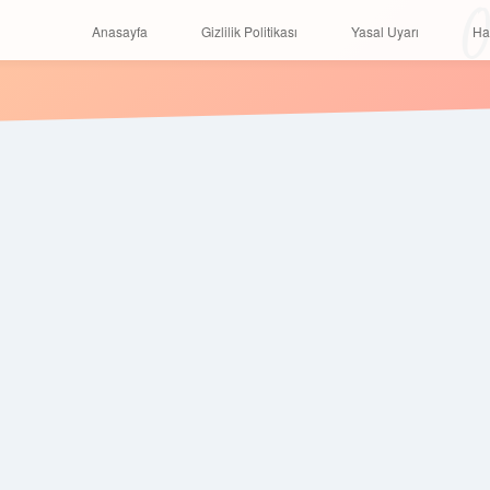
O
Anasayfa
Gizlilik Politikası
Yasal Uyarı
Anasayfa
Gizlilik Politikası
Yasal Uyarı
Ha