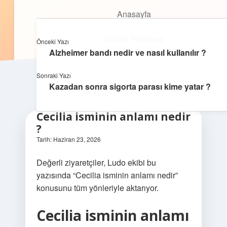
Anasayfa
Anasayfa
Oyunlu Bilgi Dünyası
menüyü
Gizlilik Politikası
aç
Gizlilik Politikası
Eğlenceyle öğrenmenin keyfini çıkar!
Önceki Yazı
Yasal Uyarı
Alzheimer bandı nedir ve nasıl kullanılır ?
Yasal Uyarı
Hakkımızda
Sonraki Yazı
Kazadan sonra sigorta parası kime yatar ?
Hakkımızda
Cecilia isminin anlamı nedir
?
Tarih: Haziran 23, 2026
Değerli ziyaretçiler, Ludo ekibi bu
yazısında “Cecilia isminin anlamı nedir”
konusunu tüm yönleriyle aktarıyor.
Cecilia isminin anlamı