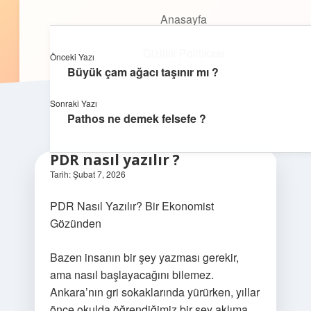
Anasayfa
Anasayfa
Oyunlu Bilgi Dünyası
menüyü
Gizlilik Politikası
aç
Gizlilik Politikası
Eğlenceyle öğrenmenin keyfini çıkar!
Önceki Yazı
Yasal Uyarı
Büyük çam ağacı taşınır mı ?
Yasal Uyarı
Hakkımızda
Sonraki Yazı
Pathos ne demek felsefe ?
Hakkımızda
PDR nasıl yazılır ?
Tarih: Şubat 7, 2026
PDR Nasıl Yazılır? Bir Ekonomist
Gözünden
Bazen insanın bir şey yazması gerekir,
ama nasıl başlayacağını bilemez.
Ankara’nın gri sokaklarında yürürken, yıllar
önce okulda öğrendiğimiz bir şey aklıma