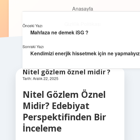
Anasayfa
Anasayfa
Oyunlu Bilgi Dünyası
menüyü
Gizlilik Politikası
aç
Gizlilik Politikası
Eğlenceyle öğrenmenin keyfini çıkar!
Önceki Yazı
Yasal Uyarı
Mahfaza ne demek iSG ?
Yasal Uyarı
Hakkımızda
Sonraki Yazı
Kendimizi enerjik hissetmek için ne yapmalıyız
Hakkımızda
Nitel gözlem öznel midir ?
Tarih: Aralık 22, 2025
Nitel Gözlem Öznel
Midir? Edebiyat
Perspektifinden Bir
İnceleme