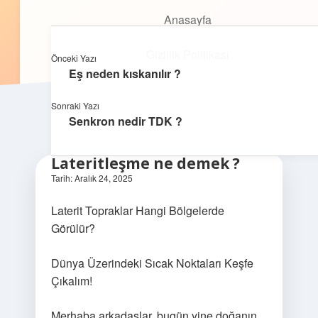
Anasayfa
Anasayfa
Oyunlu Bilgi Dünyası
menüyü
Gizlilik Politikası
aç
Gizlilik Politikası
Eğlenceyle öğrenmenin keyfini çıkar!
Önceki Yazı
Yasal Uyarı
Eş neden kıskanılır ?
Yasal Uyarı
Hakkımızda
Sonraki Yazı
Senkron nedir TDK ?
Hakkımızda
Lateritleşme ne demek ?
Tarih: Aralık 24, 2025
Laterit Topraklar Hangi Bölgelerde
Görülür?
Dünya Üzerindeki Sıcak Noktaları Keşfe
Çıkalım!
Merhaba arkadaşlar, bugün yine doğanın