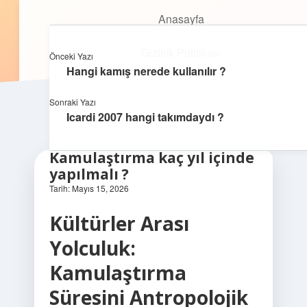
Anasayfa
Anasayfa
Oyunlu Bilgi Dünyası
menüyü
Gizlilik Politikası
aç
Gizlilik Politikası
Eğlenceyle öğrenmenin keyfini çıkar!
Önceki Yazı
Yasal Uyarı
Hangi kamış nerede kullanılır ?
Yasal Uyarı
Hakkımızda
Sonraki Yazı
Icardi 2007 hangi takımdaydı ?
Hakkımızda
Kamulaştırma kaç yıl içinde
yapılmalı ?
Tarih: Mayıs 15, 2026
Kültürler Arası
Yolculuk:
Kamulaştırma
Süresini Antropolojik