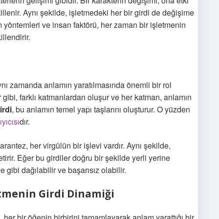
rlerin gelişimi gibidir. Bir karakterin değişimi, ona etki
llenir. Aynı şekilde, işletmedeki her bir girdi de değişime
tim yöntemleri ve insan faktörü, her zaman bir işletmenin
llendirir.
aynı zamanda anlamın yaratılmasında önemli bir rol
er gibi, farklı katmanlardan oluşur ve her katman, anlamın
irdi
, bu anlamın temel yapı taşlarını oluşturur. O yüzden
yıcısı
dır.
rantez, her virgülün bir işlevi vardır. Aynı şekilde,
etirir. Eğer bu girdiler doğru bir şekilde yerli yerine
gibi dağılabilir ve başarısız olabilir.
etmenin Girdi Dinamiği
er bir öğenin birbirini tamamlayarak anlam yarattığı bir