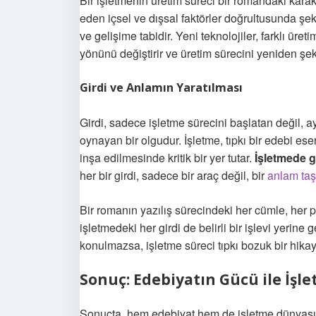
Bir işletmenin üretim süreci bir romandaki karakte
eden içsel ve dışsal faktörler doğrultusunda şeki
ve gelişime tabidir. Yeni teknolojiler, farklı üre
yönünü değiştirir ve üretim sürecini yeniden şeki
Girdi ve Anlamın Yaratılması
Girdi, sadece işletme sürecini başlatan değil, 
oynayan bir olgudur. İşletme, tıpkı bir edebi es
inşa edilmesinde kritik bir yer tutar.
İşletmede g
her bir girdi, sadece bir araç değil, bir
anlam taşı
Bir romanın yazılış sürecindeki her cümle, her pa
işletmedeki her girdi de belirli bir işlevi yerine g
konulmazsa, işletme süreci tıpkı bozuk bir hikaye 
Sonuç: Edebiyatın Gücü ile İşl
Sonuçta, hem edebiyat hem de işletme dünyası, h