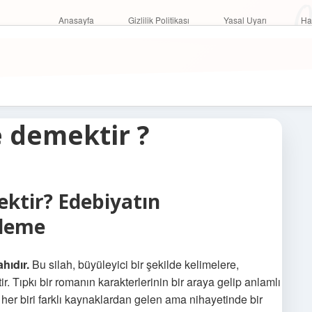
O
Anasayfa
Gizlilik Politikası
Yasal Uyarı
Anasayfa
Gizlilik Politikası
Yasal Uyarı
Ha
e demektir ?
ktir? Edebiyatın
eleme
hıdır.
Bu silah, büyüleyici bir şekilde kelimelere,
. Tıpkı bir romanın karakterlerinin bir araya gelip anlamlı
her biri farklı kaynaklardan gelen ama nihayetinde bir