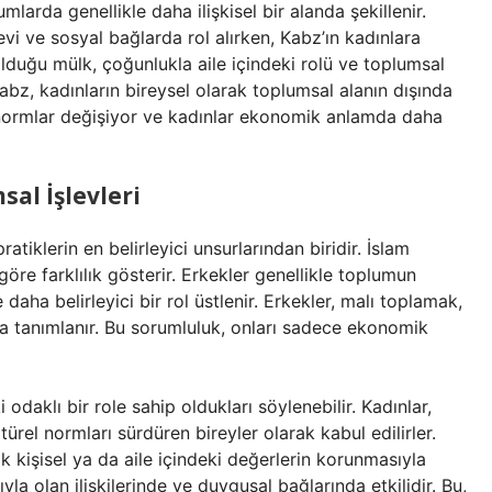
mlarda genellikle daha ilişkisel bir alanda şekillenir.
vi ve sosyal bağlarda rol alırken, Kabz’ın kadınlara
 olduğu mülk, çoğunlukla aile içindeki rolü ve toplumsal
Kabz, kadınların bireysel olarak toplumsal alanın dışında
normlar değişiyor ve kadınlar ekonomik anlamda daha
sal İşlevleri
ratiklerin en belirleyici unsurlarından biridir. İslam
re farklılık gösterir. Erkekler genellikle toplumun
ha belirleyici bir rol üstlenir. Erkekler, malı toplamak,
a tanımlanır. Bu sorumluluk, onları sadece ekonomik
odaklı bir role sahip oldukları söylenebilir. Kadınlar,
türel normları sürdüren bireyler olarak kabul edilirler.
k kişisel ya da aile içindeki değerlerin korunmasıyla
ıyla olan ilişkilerinde ve duygusal bağlarında etkilidir. Bu,