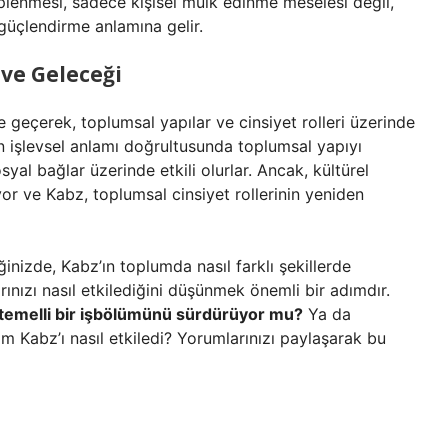
plenmesi, sadece kişisel mülk edinme meselesi değil,
üçlendirme anlamına gelir.
ve Geleceği
 geçerek, toplumsal yapılar ve cinsiyet rolleri üzerinde
z’ın işlevsel anlamı doğrultusunda toplumsal yapıyı
osyal bağlar üzerinde etkili olurlar. Ancak, kültürel
yor ve Kabz, toplumsal cinsiyet rollerinin yeniden
nizde, Kabz’ın toplumda nasıl farklı şekillerde
nızı nasıl etkilediğini düşünmek önemli bir adımdır.
 temelli bir işbölümünü sürdürüyor mu?
Ya da
m Kabz’ı nasıl etkiledi? Yorumlarınızı paylaşarak bu