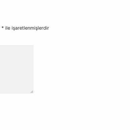
r
*
ile işaretlenmişlerdir