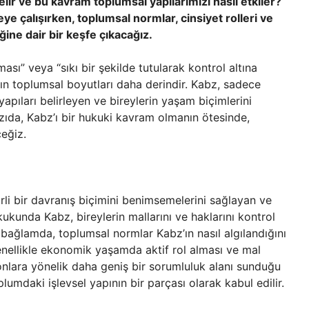
ir ve bu kavram toplumsal yapılarımızı nasıl etkiler?
e çalışırken, toplumsal normlar, cinsiyet rolleri ve
iğine dair bir keşfe çıkacağız.
ası” veya “sıkı bir şekilde tutularak kontrol altına
mın toplumsal boyutları daha derindir. Kabz, sadece
apıları belirleyen ve bireylerin yaşam biçimlerini
azıda, Kabz’ı bir hukuki kavram olmanın ötesinde,
ceğiz.
irli bir davranış biçimini benimsemelerini sağlayan ve
ukukunda Kabz, bireylerin mallarını ve haklarını kontrol
bağlamda, toplumsal normlar Kabz’ın nasıl algılandığını
genellikle ekonomik yaşamda aktif rol alması ve mal
nlara yönelik daha geniş bir sorumluluk alanı sunduğu
lumdaki işlevsel yapının bir parçası olarak kabul edilir.