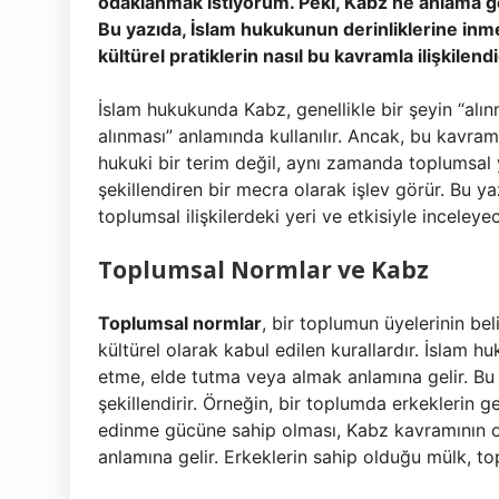
odaklanmak istiyorum. Peki, Kabz ne anlama gel
Bu yazıda, İslam hukukunun derinliklerine inmey
kültürel pratiklerin nasıl bu kavramla ilişkilend
İslam hukukunda Kabz, genellikle bir şeyin “alınm
alınması” anlamında kullanılır. Ancak, bu kavra
hukuki bir terim değil, aynı zamanda toplumsal y
şekillendiren bir mecra olarak işlev görür. Bu y
toplumsal ilişkilerdeki yeri ve etkisiyle inceleye
Toplumsal Normlar ve Kabz
Toplumsal normlar
, bir toplumun üyelerinin bel
kültürel olarak kabul edilen kurallardır. İslam h
etme, elde tutma veya almak anlamına gelir. Bu 
şekillendirir. Örneğin, bir toplumda erkeklerin 
edinme gücüne sahip olması, Kabz kavramının o
anlamına gelir. Erkeklerin sahip olduğu mülk, top