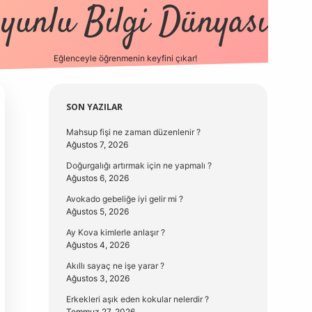
yunlu Bilgi Dünyası
Eğlenceyle öğrenmenin keyfini çıkar!
Sidebar
SON YAZILAR
Mahsup fişi ne zaman düzenlenir ?
Ağustos 7, 2026
Doğurgalığı artırmak için ne yapmalı ?
Ağustos 6, 2026
Avokado gebeliğe iyi gelir mi ?
Ağustos 5, 2026
Ay Kova kimlerle anlaşır ?
Ağustos 4, 2026
Akıllı sayaç ne işe yarar ?
Ağustos 3, 2026
Erkekleri aşık eden kokular nelerdir ?
Temmuz 27, 2026