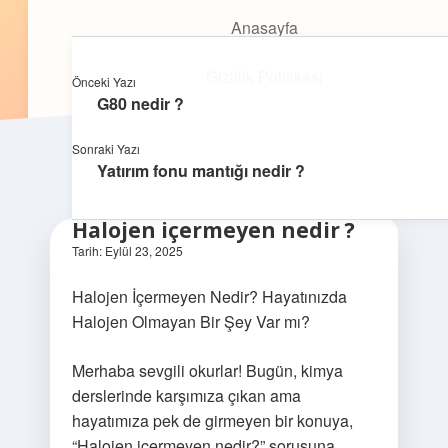
Anasayfa
Anasayfa
Oyunlu Bilgi Dünyası
menüyü
Gizlilik Politikası
aç
Gizlilik Politikası
Eğlenceyle öğrenmenin keyfini çıkar!
Önceki Yazı
Yasal Uyarı
G80 nedir ?
Yasal Uyarı
Hakkımızda
Sonraki Yazı
Yatırım fonu mantığı nedir ?
Hakkımızda
Halojen içermeyen nedir ?
Tarih: Eylül 23, 2025
Halojen İçermeyen Nedir? Hayatınızda
Halojen Olmayan Bir Şey Var mı?
Merhaba sevgili okurlar! Bugün, kimya
derslerinde karşımıza çıkan ama
hayatımıza pek de girmeyen bir konuya,
“Halojen içermeyen nedir?” sorusuna