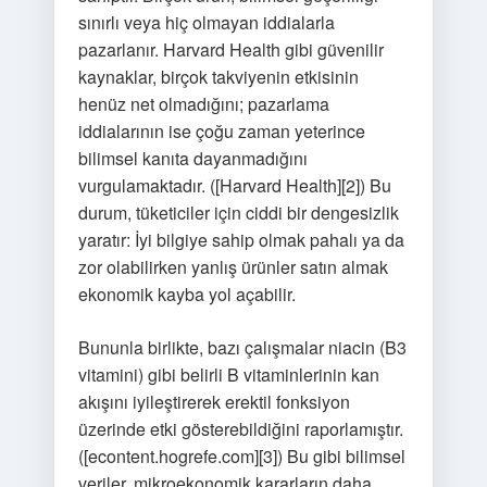
sınırlı veya hiç olmayan iddialarla
pazarlanır. Harvard Health gibi güvenilir
kaynaklar, birçok takviyenin etkisinin
henüz net olmadığını; pazarlama
iddialarının ise çoğu zaman yeterince
bilimsel kanıta dayanmadığını
vurgulamaktadır. ([Harvard Health][2]) Bu
durum, tüketiciler için ciddi bir
dengesizlik
yaratır: İyi bilgiye sahip olmak pahalı ya da
zor olabilirken yanlış ürünler satın almak
ekonomik kayba yol açabilir.
Bununla birlikte, bazı çalışmalar niacin (B3
vitamini) gibi belirli B vitaminlerinin kan
akışını iyileştirerek erektil fonksiyon
üzerinde etki gösterebildiğini raporlamıştır.
([econtent.hogrefe.com][3]) Bu gibi bilimsel
veriler, mikroekonomik kararların daha