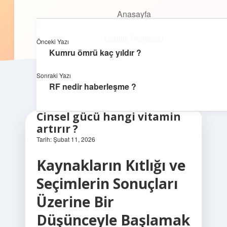
Anasayfa
Anasayfa
Oyunlu Bilgi Dünyası
menüyü
Gizlilik Politikası
aç
Gizlilik Politikası
Eğlenceyle öğrenmenin keyfini çıkar!
Önceki Yazı
Yasal Uyarı
Kumru ömrü kaç yıldır ?
Yasal Uyarı
Hakkımızda
Sonraki Yazı
RF nedir haberleşme ?
Hakkımızda
Cinsel gücü hangi vitamin
artırır ?
Tarih: Şubat 11, 2026
Kaynakların Kıtlığı ve
Seçimlerin Sonuçları
Üzerine Bir
Düşünceyle Başlamak