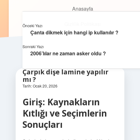
Anasayfa
Anasayfa
Oyunlu Bilgi Dünyası
menüyü
Gizlilik Politikası
aç
Gizlilik Politikası
Eğlenceyle öğrenmenin keyfini çıkar!
Önceki Yazı
Yasal Uyarı
Çanta dikmek için hangi ip kullanılır ?
Yasal Uyarı
Hakkımızda
Sonraki Yazı
2006’lılar ne zaman asker oldu ?
Hakkımızda
Çarpık dişe lamine yapılır
mı ?
Tarih: Ocak 20, 2026
Giriş: Kaynakların
Kıtlığı ve Seçimlerin
Sonuçları