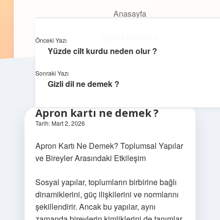
Anasayfa
Anasayfa
Oyunlu Bilgi Dünyası
menüyü
Gizlilik Politikası
aç
Gizlilik Politikası
Eğlenceyle öğrenmenin keyfini çıkar!
Önceki Yazı
Yasal Uyarı
Yüzde cilt kurdu neden olur ?
Yasal Uyarı
Hakkımızda
Sonraki Yazı
Gizli dil ne demek ?
Hakkımızda
Apron kartı ne demek ?
Tarih: Mart 2, 2026
Apron Kartı Ne Demek? Toplumsal Yapılar
ve Bireyler Arasındaki Etkileşim
Sosyal yapılar, toplumların birbirine bağlı
dinamiklerini, güç ilişkilerini ve normlarını
şekillendirir. Ancak bu yapılar, aynı
zamanda bireylerin kimliklerini de tanımlar.