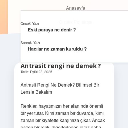
Anasayfa
Anasayfa
Oyunlu Bilgi Dünyası
menüyü
Gizlilik Politikası
aç
Gizlilik Politikası
Eğlenceyle öğrenmenin keyfini çıkar!
Önceki Yazı
Yasal Uyarı
Eski paraya ne denir ?
Yasal Uyarı
Hakkımızda
Sonraki Yazı
Hacılar ne zaman kuruldu ?
Hakkımızda
Antrasit rengi ne demek ?
Tarih: Eylül 28, 2025
Antrasit Rengi Ne Demek? Bilimsel Bir
Lensle Bakalım
Renkler, hayatımızın her alanında önemli
bir yer tutar. Kimi zaman bir duvarda, kimi
zaman bir kıyafette karşımıza çıkar. Ancak
bazen bir renk, diğerlerinden biraz daha