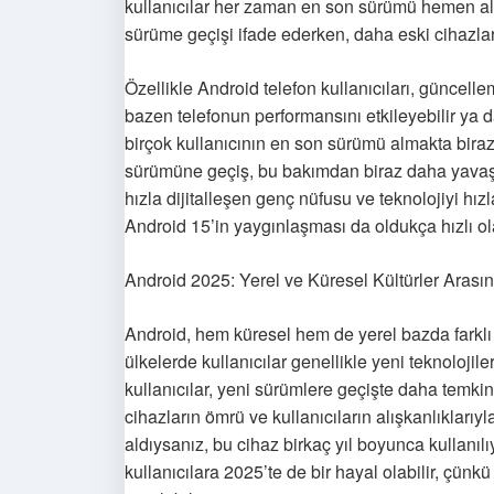
kullanıcılar her zaman en son sürümü hemen ala
sürüme geçişi ifade ederken, daha eski cihazla
Özellikle Android telefon kullanıcıları, güncel
bazen telefonun performansını etkileyebilir ya d
birçok kullanıcının en son sürümü almakta bira
sürümüne geçiş, bu bakımdan biraz daha yavaş 
hızla dijitalleşen genç nüfusu ve teknolojiyi h
Android 15’in yaygınlaşması da oldukça hızlı ola
Android 2025: Yerel ve Küresel Kültürler Arasın
Android, hem küresel hem de yerel bazda farklı k
ülkelerde kullanıcılar genellikle yeni teknolojil
kullanıcılar, yeni sürümlere geçişte daha temkinli
cihazların ömrü ve kullanıcıların alışkanlıklarıyl
aldıysanız, bu cihaz birkaç yıl boyunca kullanıl
kullanıcılara 2025’te de bir hayal olabilir, çünkü