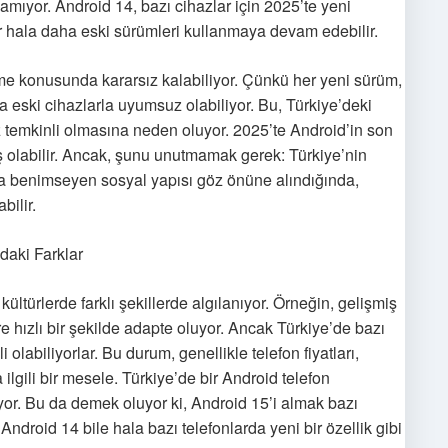
mıyor. Android 14, bazı cihazlar için 2025’te yeni
r hala daha eski sürümleri kullanmaya devam edebilir.
leme konusunda kararsız kalabiliyor. Çünkü her yeni sürüm,
a eski cihazlarla uyumsuz olabiliyor. Bu, Türkiye’deki
z temkinli olmasına neden oluyor. 2025’te Android’in son
olabilir. Ancak, şunu unutmamak gerek: Türkiye’nin
ızla benimseyen sosyal yapısı göz önüne alındığında,
bilir.
daki Farklar
ültürlerde farklı şekillerde algılanıyor. Örneğin, gelişmiş
ere hızlı bir şekilde adapte oluyor. Ancak Türkiye’de bazı
 olabiliyorlar. Bu durum, genellikle telefon fiyatları,
a ilgili bir mesele. Türkiye’de bir Android telefon
ıyor. Bu da demek oluyor ki, Android 15’i almak bazı
 Android 14 bile hala bazı telefonlarda yeni bir özellik gibi