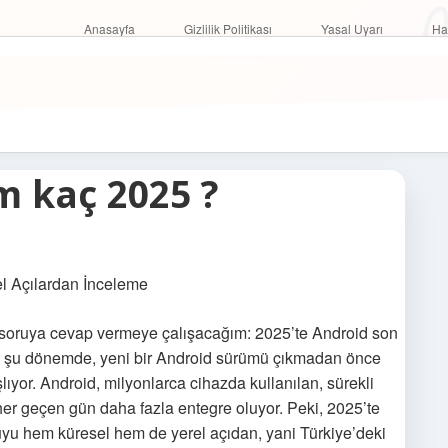
O
Anasayfa
Gizlilik Politikası
Yasal Uyarı
Anasayfa
Gizlilik Politikası
Yasal Uyarı
Ha
m kaç 2025 ?
l Açılardan İnceleme
soruya cevap vermeye çalışacağım: 2025’te Android son
iği şu dönemde, yeni bir Android sürümü çıkmadan önce
ıyor. Android, milyonlarca cihazda kullanılan, sürekli
 her geçen gün daha fazla entegre oluyor. Peki, 2025’te
u hem küresel hem de yerel açıdan, yani Türkiye’deki