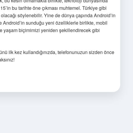
, bu kesin olmamakla birlikte, teknoloji dünyasında
15’in bu tarihte öne çıkması muhtemel. Türkiye gibi
 olacağı söylenebilir. Yine de dünya çapında Android’in
Android’in sunduğu yeni özelliklerle birlikte, mobil
ve yaşam biçimimizi yeniden şekillendirecek gibi
münü ilk kez kullandığınızda, telefonunuzun sizden önce
aksınız!