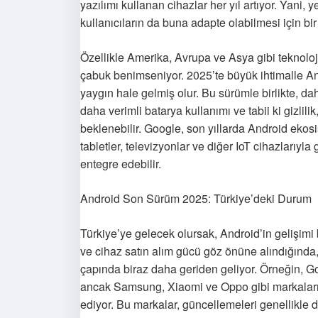
yazılımı kullanan cihazlar her yıl artıyor. Yani, y
kullanıcıların da buna adapte olabilmesi için bi
Özellikle Amerika, Avrupa ve Asya gibi teknolo
çabuk benimseniyor. 2025’te büyük ihtimalle And
yaygın hale gelmiş olur. Bu sürümle birlikte, daha
daha verimli batarya kullanımı ve tabii ki gizli
beklenebilir. Google, son yıllarda Android ekosist
tabletler, televizyonlar ve diğer IoT cihazlarıyla
entegre edebilir.
Android Son Sürüm 2025: Türkiye’deki Durum
Türkiye’ye gelecek olursak, Android’in gelişimi bi
ve cihaz satın alım gücü göz önüne alındığında
çapında biraz daha geriden geliyor. Örneğin, Go
ancak Samsung, Xiaomi ve Oppo gibi markaların A
ediyor. Bu markalar, güncellemeleri genellikle d