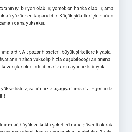
anın iyi bir yeri olabilir, yemekleri harika olabilir, ama
lukları yüzünden kapanabilir. Küçük şirketler için durum
r zaman daha yüksektir.
anmalardır. Alt pazar hisseleri, büyük şirketlere kıyasla
 fiyatların hızlıca yükselip hızla düşebileceği anlamına
 kazançlar elde edebilirsiniz ama aynı hızla büyük
 yükselirsiniz, sonra hızla aşağıya inersiniz. Eğer hızla
ir!
tırımcılar, büyük ve köklü şirketleri daha güvenli olarak
isselerini almak konusunda temkinli olabilirler. Bu da,