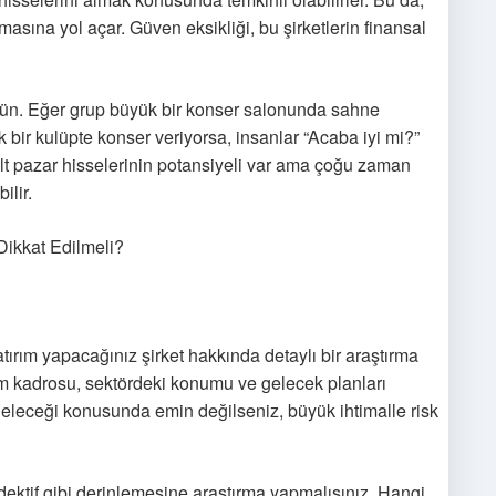
masına yol açar. Güven eksikliği, bu şirketlerin finansal
nün. Eğer grup büyük bir konser salonunda sahne
k bir kulüpte konser veriyorsa, insanlar “Acaba iyi mi?”
 alt pazar hisselerinin potansiyeli var ama çoğu zaman
ilir.
Dikkat Edilmeli?
tırım yapacağınız şirket hakkında detaylı bir araştırma
im kadrosu, sektördeki konumu ve gelecek planları
 geleceği konusunda emin değilseniz, büyük ihtimalle risk
dektif gibi derinlemesine araştırma yapmalısınız. Hangi