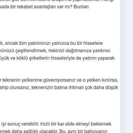
asada bir rekabet avantajları var mı? Bunları
ik, ancak tüm yatırımınızı yalnızca bu tür hisselere
yünüzü çeşitlendirmek, riskinizi dağıtmanıza yardımcı
büyük ve köklü şirketlerin hisseleriyle de yatırım yaparak
r teknenin yelkenine güveniyorsanız ve o yelken kırılırsa,
 sahip olursanız, teknenizin batma ihtimali çok daha düşük
iyi sonuç verebilir. Hızlı bir kar elde etmeyi beklemek
emek daha sağlıklı olacaktır. Bu, aynı bir bahçıvanın