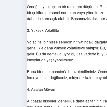
Örneğin, yeni açılan bir restoranı düşünün. Restor
bir şekilde personel sorunları veya yönetim zor
daha da karmaşık olabilir. Başarısızlık riski he
3. Yüksek Volatilite
Volatilite, bir hisse senedinin fiyatındaki dalgal
genellikle daha yüksek volatiliteye sahiptir. Bu,
gelir. Bu da demek oluyor ki, kısa vadede büyük
kayıplar da yaşayabilirsiniz.
Bunu bir roller coaster’a benzetebilirsiniz. Önce
inmeye hazır değilseniz, midyeniz kaldırmayabil
4. Azalan Güven
Alt pazar hisseleri genellikle daha az tanınır. Ya
görürken, daha küçük ve bilinmeyen şirketlerin h