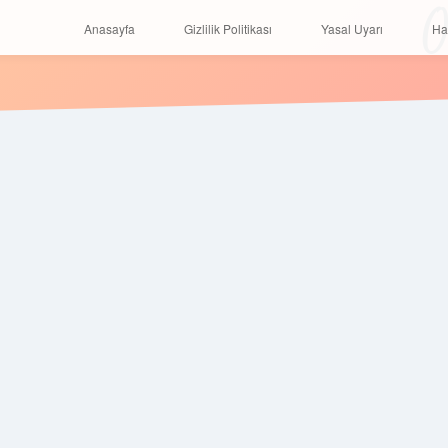
O
Anasayfa
Gizlilik Politikası
Yasal Uyarı
Anasayfa
Gizlilik Politikası
Yasal Uyarı
Ha