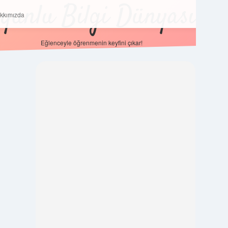
yunlu Bilgi Dünyası
Hakkımızda
kkımızda
Eğlenceyle öğrenmenin keyfini çıkar!
Sidebar