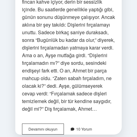
fincan kahve içiyor, derin bir sessizlik
içinde. Bu saatlerde genellikle yaptığı gibi,
günün sonunu düşünmeye çalışıyor. Ancak
aklına bir şey takıldı: Dişlerini fırçalamayı
unuttu. Sadece birkaç saniye duraksadı,
sonra “Bugünlük bu kadar da olur,” diyerek,
dişlerini fırçalamadan yatmaya karar verdi.
Ama o an, Ayşe mutfağa girdi. “Dişlerini
fırçalamadın mı?” diye sordu, sesindeki
endişeyi fark etti. O an, Ahmet bir parça
mahcup oldu. “Zaten sabah fırçaladım, ne
olacak ki?” dedi. Ayşe, gülümseyerek
cevap verdi: “Fırçalamak sadece dişleri
temizlemek değil, bir tür kendine saygıdır,
değil mi?” Diş fırçalamak, Ahmet…
Diş
Devamını okuyun
10 Yorum
fırçasını